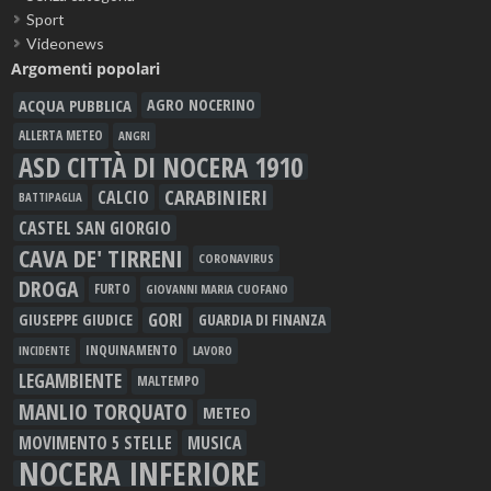
Sport
Videonews
Argomenti popolari
ACQUA PUBBLICA
AGRO NOCERINO
ALLERTA METEO
ANGRI
ASD CITTÀ DI NOCERA 1910
CARABINIERI
CALCIO
BATTIPAGLIA
CASTEL SAN GIORGIO
CAVA DE' TIRRENI
CORONAVIRUS
DROGA
FURTO
GIOVANNI MARIA CUOFANO
GORI
GIUSEPPE GIUDICE
GUARDIA DI FINANZA
INQUINAMENTO
LAVORO
INCIDENTE
LEGAMBIENTE
MALTEMPO
MANLIO TORQUATO
METEO
MOVIMENTO 5 STELLE
MUSICA
NOCERA INFERIORE