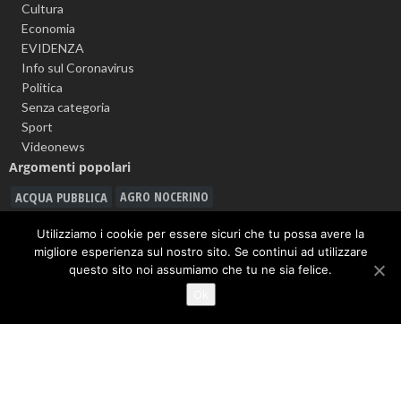
Cultura
Economia
EVIDENZA
Info sul Coronavirus
Politica
Senza categoria
Sport
Videonews
Argomenti popolari
ACQUA PUBBLICA
AGRO NOCERINO
ALLERTA METEO
ANGRI
Utilizziamo i cookie per essere sicuri che tu possa avere la
ASD CITTÀ DI NOCERA 1910
migliore esperienza sul nostro sito. Se continui ad utilizzare
CARABINIERI
questo sito noi assumiamo che tu ne sia felice.
CALCIO
BATTIPAGLIA
CASTEL SAN GIORGIO
Ok
CAVA DE' TIRRENI
CORONAVIRUS
DROGA
FURTO
GIOVANNI MARIA CUOFANO
GORI
GIUSEPPE GIUDICE
GUARDIA DI FINANZA
INQUINAMENTO
LAVORO
INCIDENTE