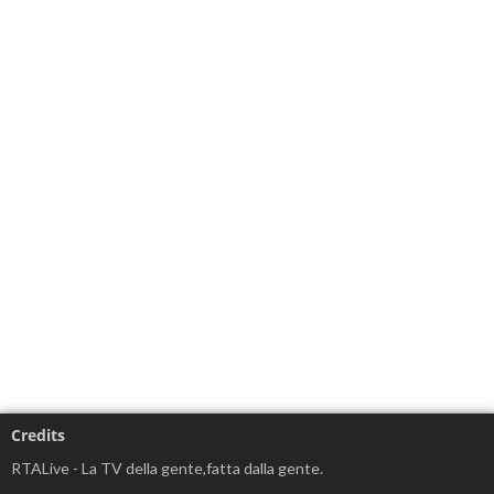
Credits
RTALive - La TV della gente,fatta dalla gente.