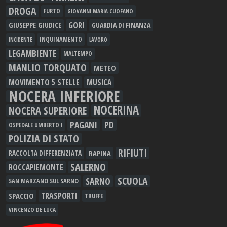
DROGA
FURTO
GIOVANNI MARIA CUOFANO
GORI
GIUSEPPE GIUDICE
GUARDIA DI FINANZA
INQUINAMENTO
LAVORO
INCIDENTE
LEGAMBIENTE
MALTEMPO
MANLIO TORQUATO
METEO
MOVIMENTO 5 STELLE
MUSICA
NOCERA INFERIORE
NOCERINA
NOCERA SUPERIORE
PAGANI
PD
OSPEDALE UMBERTO I
POLIZIA DI STATO
RIFIUTI
RAPINA
RACCOLTA DIFFERENZIATA
SALERNO
ROCCAPIEMONTE
SCUOLA
SARNO
SAN MARZANO SUL SARNO
TRASPORTI
SPACCIO
TRUFFE
VINCENZO DE LUCA