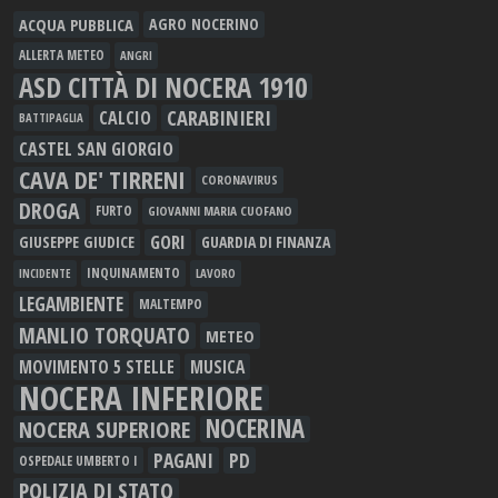
ACQUA PUBBLICA
AGRO NOCERINO
ALLERTA METEO
ANGRI
ASD CITTÀ DI NOCERA 1910
CARABINIERI
CALCIO
BATTIPAGLIA
CASTEL SAN GIORGIO
CAVA DE' TIRRENI
CORONAVIRUS
DROGA
FURTO
GIOVANNI MARIA CUOFANO
GORI
GIUSEPPE GIUDICE
GUARDIA DI FINANZA
INQUINAMENTO
LAVORO
INCIDENTE
LEGAMBIENTE
MALTEMPO
MANLIO TORQUATO
METEO
MOVIMENTO 5 STELLE
MUSICA
NOCERA INFERIORE
NOCERINA
NOCERA SUPERIORE
PAGANI
PD
OSPEDALE UMBERTO I
POLIZIA DI STATO