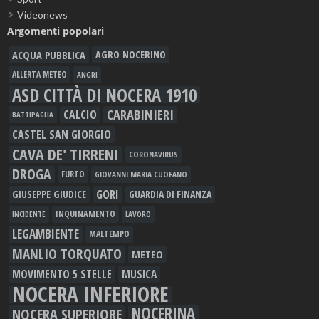
Videonews
Argomenti popolari
ACQUA PUBBLICA
AGRO NOCERINO
ALLERTA METEO
ANGRI
ASD CITTÀ DI NOCERA 1910
CARABINIERI
CALCIO
BATTIPAGLIA
CASTEL SAN GIORGIO
CAVA DE' TIRRENI
CORONAVIRUS
DROGA
FURTO
GIOVANNI MARIA CUOFANO
GORI
GIUSEPPE GIUDICE
GUARDIA DI FINANZA
INQUINAMENTO
LAVORO
INCIDENTE
LEGAMBIENTE
MALTEMPO
MANLIO TORQUATO
METEO
MOVIMENTO 5 STELLE
MUSICA
NOCERA INFERIORE
NOCERINA
NOCERA SUPERIORE