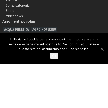
Senza categoria
Sport
Videonews
Argomenti popolari
ACQUA PUBBLICA
AGRO NOCERINO
ALLERTA METEO
ANGRI
Utilizziamo i cookie per essere sicuri che tu possa avere la
ASD CITTÀ DI NOCERA 1910
migliore esperienza sul nostro sito. Se continui ad utilizzare
CARABINIERI
questo sito noi assumiamo che tu ne sia felice.
CALCIO
BATTIPAGLIA
CASTEL SAN GIORGIO
Ok
CAVA DE' TIRRENI
CORONAVIRUS
DROGA
FURTO
GIOVANNI MARIA CUOFANO
GORI
GIUSEPPE GIUDICE
GUARDIA DI FINANZA
INQUINAMENTO
LAVORO
INCIDENTE
LEGAMBIENTE
MALTEMPO
MANLIO TORQUATO
METEO
MOVIMENTO 5 STELLE
MUSICA