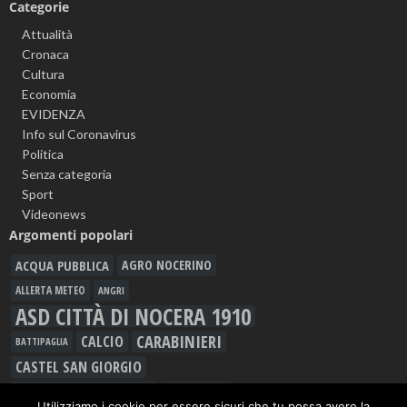
Categorie
Attualità
Cronaca
Cultura
Economia
EVIDENZA
Info sul Coronavirus
Politica
Senza categoria
Sport
Videonews
Argomenti popolari
ACQUA PUBBLICA
AGRO NOCERINO
ALLERTA METEO
ANGRI
ASD CITTÀ DI NOCERA 1910
CARABINIERI
CALCIO
BATTIPAGLIA
CASTEL SAN GIORGIO
CAVA DE' TIRRENI
CORONAVIRUS
Utilizziamo i cookie per essere sicuri che tu possa avere la