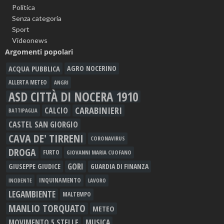
Politica
Senza categoria
Sport
Videonews
Argomenti popolari
ACQUA PUBBLICA
AGRO NOCERINO
ALLERTA METEO
ANGRI
ASD CITTÀ DI NOCERA 1910
CARABINIERI
CALCIO
BATTIPAGLIA
CASTEL SAN GIORGIO
CAVA DE' TIRRENI
CORONAVIRUS
DROGA
FURTO
GIOVANNI MARIA CUOFANO
GORI
GIUSEPPE GIUDICE
GUARDIA DI FINANZA
INQUINAMENTO
LAVORO
INCIDENTE
LEGAMBIENTE
MALTEMPO
MANLIO TORQUATO
METEO
MOVIMENTO 5 STELLE
MUSICA