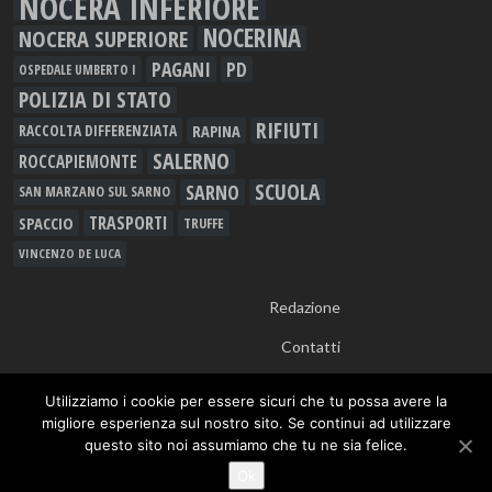
NOCERA INFERIORE
NOCERINA
NOCERA SUPERIORE
PAGANI
PD
OSPEDALE UMBERTO I
POLIZIA DI STATO
RIFIUTI
RAPINA
RACCOLTA DIFFERENZIATA
SALERNO
ROCCAPIEMONTE
SCUOLA
SARNO
SAN MARZANO SUL SARNO
TRASPORTI
SPACCIO
TRUFFE
VINCENZO DE LUCA
Redazione
Contatti
Utilizziamo i cookie per essere sicuri che tu possa avere la
migliore esperienza sul nostro sito. Se continui ad utilizzare
questo sito noi assumiamo che tu ne sia felice.
© 2012 - 2026
RTALive
- Testata Giornalistica Registrata presso Tribunale di
Ok
Nocera Inferiore n.913/12 - TUTTI I DIRITTI RISERVATI