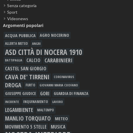
Senza categoria
Sport
Videonews
Argomenti popolari
ACQUA PUBBLICA
AGRO NOCERINO
ALLERTA METEO
ANGRI
ASD CITTÀ DI NOCERA 1910
CARABINIERI
CALCIO
BATTIPAGLIA
CASTEL SAN GIORGIO
CAVA DE' TIRRENI
CORONAVIRUS
DROGA
FURTO
GIOVANNI MARIA CUOFANO
GORI
GIUSEPPE GIUDICE
GUARDIA DI FINANZA
INQUINAMENTO
LAVORO
INCIDENTE
LEGAMBIENTE
MALTEMPO
MANLIO TORQUATO
METEO
MOVIMENTO 5 STELLE
MUSICA