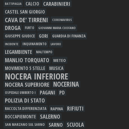
CARABINIERI
CALCIO
BATTIPAGLIA
CASTEL SAN GIORGIO
CAVA DE' TIRRENI
CORONAVIRUS
DROGA
FURTO
GIOVANNI MARIA CUOFANO
GORI
GIUSEPPE GIUDICE
GUARDIA DI FINANZA
INQUINAMENTO
LAVORO
INCIDENTE
LEGAMBIENTE
MALTEMPO
MANLIO TORQUATO
METEO
MOVIMENTO 5 STELLE
MUSICA
NOCERA INFERIORE
NOCERINA
NOCERA SUPERIORE
PAGANI
PD
OSPEDALE UMBERTO I
POLIZIA DI STATO
RIFIUTI
RAPINA
RACCOLTA DIFFERENZIATA
SALERNO
ROCCAPIEMONTE
SCUOLA
SARNO
SAN MARZANO SUL SARNO