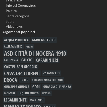
EVIDENZA
Info sul Coronavirus
Politica
Senza categoria
Sport
Videonews
Argomenti popolari
ACQUA PUBBLICA
AGRO NOCERINO
ALLERTA METEO
ANGRI
ASD CITTÀ DI NOCERA 1910
CARABINIERI
CALCIO
BATTIPAGLIA
CASTEL SAN GIORGIO
CAVA DE' TIRRENI
CORONAVIRUS
DROGA
FURTO
GIOVANNI MARIA CUOFANO
GORI
GIUSEPPE GIUDICE
GUARDIA DI FINANZA
INQUINAMENTO
LAVORO
INCIDENTE
LEGAMBIENTE
MALTEMPO
MANLIO TORQUATO
METEO