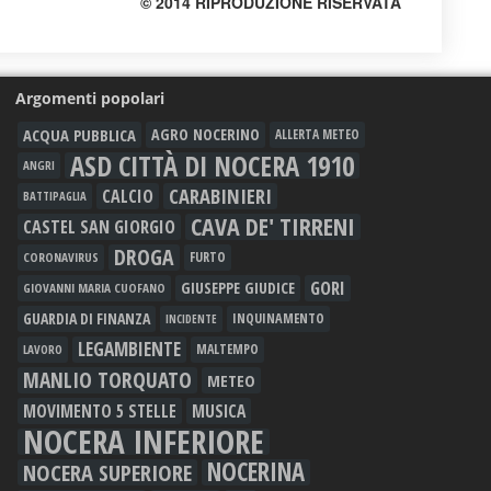
© 2014 RIPRODUZIONE RISERVATA
Argomenti popolari
ACQUA PUBBLICA
AGRO NOCERINO
ALLERTA METEO
ASD CITTÀ DI NOCERA 1910
ANGRI
CARABINIERI
CALCIO
BATTIPAGLIA
CAVA DE' TIRRENI
CASTEL SAN GIORGIO
DROGA
FURTO
CORONAVIRUS
GORI
GIUSEPPE GIUDICE
GIOVANNI MARIA CUOFANO
GUARDIA DI FINANZA
INQUINAMENTO
INCIDENTE
LEGAMBIENTE
MALTEMPO
LAVORO
MANLIO TORQUATO
METEO
MOVIMENTO 5 STELLE
MUSICA
NOCERA INFERIORE
NOCERINA
NOCERA SUPERIORE