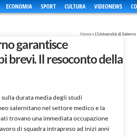
ECONOMIA
SPORT
CULTURA
VIDEONEWS
CO
Home
»
L’Università di Salerno
erno garantisce
i brevi. Il resoconto della
e sulla durata media degli studi
eneo salernitano nel settore medico e la
ureati trovano una immediata occupazione
 lavoro di squadra intrapreso ad inizi anni