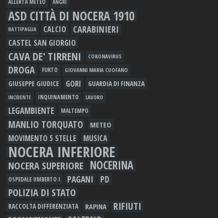
ALLERTA METEO
ANGRI
ASD CITTÀ DI NOCERA 1910
CARABINIERI
CALCIO
BATTIPAGLIA
CASTEL SAN GIORGIO
CAVA DE' TIRRENI
CORONAVIRUS
DROGA
FURTO
GIOVANNI MARIA CUOFANO
GORI
GIUSEPPE GIUDICE
GUARDIA DI FINANZA
INQUINAMENTO
LAVORO
INCIDENTE
LEGAMBIENTE
MALTEMPO
MANLIO TORQUATO
METEO
MOVIMENTO 5 STELLE
MUSICA
NOCERA INFERIORE
NOCERINA
NOCERA SUPERIORE
PAGANI
PD
OSPEDALE UMBERTO I
POLIZIA DI STATO
RIFIUTI
RAPINA
RACCOLTA DIFFERENZIATA