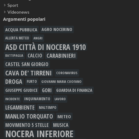
Sport
Videonews
Argomenti popolari
ACQUA PUBBLICA
AGRO NOCERINO
ALLERTA METEO
ANGRI
ASD CITTÀ DI NOCERA 1910
CARABINIERI
CALCIO
BATTIPAGLIA
CASTEL SAN GIORGIO
CAVA DE' TIRRENI
CORONAVIRUS
DROGA
FURTO
GIOVANNI MARIA CUOFANO
GORI
GIUSEPPE GIUDICE
GUARDIA DI FINANZA
INQUINAMENTO
LAVORO
INCIDENTE
LEGAMBIENTE
MALTEMPO
MANLIO TORQUATO
METEO
MOVIMENTO 5 STELLE
MUSICA
NOCERA INFERIORE