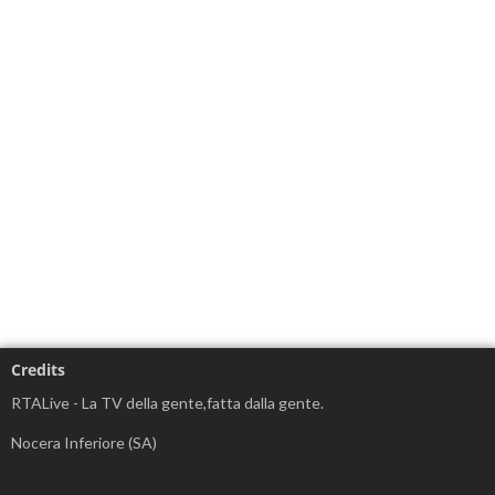
Credits
RTALive - La TV della gente,fatta dalla gente.
Nocera Inferiore (SA)