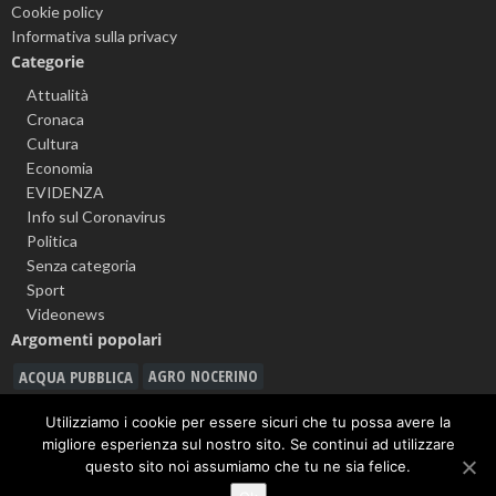
Cookie policy
Informativa sulla privacy
Categorie
Attualità
Cronaca
Cultura
Economia
EVIDENZA
Info sul Coronavirus
Politica
Senza categoria
Sport
Videonews
Argomenti popolari
ACQUA PUBBLICA
AGRO NOCERINO
ALLERTA METEO
ANGRI
Utilizziamo i cookie per essere sicuri che tu possa avere la
ASD CITTÀ DI NOCERA 1910
migliore esperienza sul nostro sito. Se continui ad utilizzare
CARABINIERI
questo sito noi assumiamo che tu ne sia felice.
CALCIO
BATTIPAGLIA