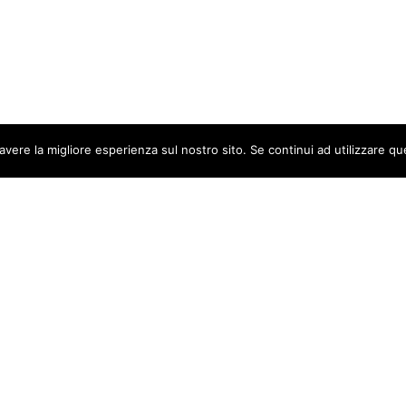
avere la migliore esperienza sul nostro sito. Se continui ad utilizzare q
Argomenti popolari
ACQUA PUBBLICA
AGRO NOCERINO
ALLERTA METEO
ASD CITTÀ DI NOCERA 1910
ANGRI
CARABINIERI
CALCIO
BATTIPAGLIA
CAVA DE' TIRRENI
CASTEL SAN GIORGIO
DROGA
FURTO
CORONAVIRUS
GORI
GIUSEPPE GIUDICE
GIOVANNI MARIA CUOFANO
GUARDIA DI FINANZA
INQUINAMENTO
INCIDENTE
LEGAMBIENTE
MALTEMPO
LAVORO