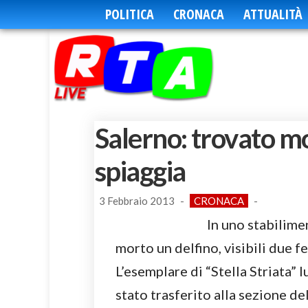
POLITICA
CRONACA
ATTUALITÀ
Salerno: trovato mo
spiaggia
3 Febbraio 2013
-
CRONACA
-
In uno stabilime
morto un delfino, visibili due f
L’esemplare di “Stella Striata” 
stato trasferito alla sezione de