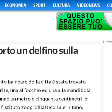
ECONOMIA
SPORT
CULTURA
VIDEONEWS
CO
Home
rto un delfino sulla
nto balneare della città è stato trovato
erite, una all’occhio ed una alla mandibola.
lungo un metro e cinquanta centimetri, è
ll’istituto zooprofilattico salernitano,