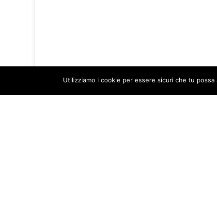
Utilizziamo i cookie per essere sicuri che tu possa 
Credits
Categorie
RTALive - La TV della gente,fatta
Attualità
dalla gente.
Cronaca
Cultura
Nocera Inferiore (SA)
Economia
EVIDENZA
Info sul
Cookie policy
Coronavirus
Informativa sulla privacy
Politica
Senza categoria
Sport