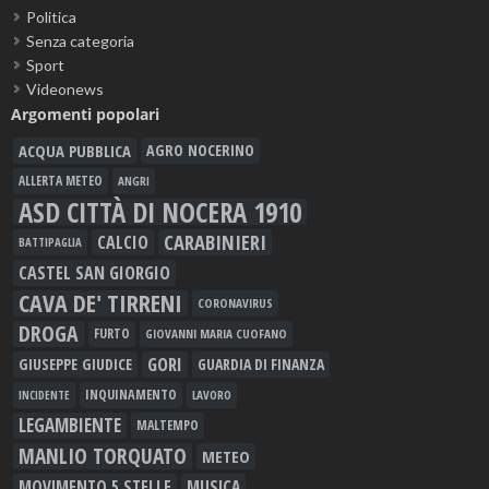
Politica
Senza categoria
Sport
Videonews
Argomenti popolari
ACQUA PUBBLICA
AGRO NOCERINO
ALLERTA METEO
ANGRI
ASD CITTÀ DI NOCERA 1910
CARABINIERI
CALCIO
BATTIPAGLIA
CASTEL SAN GIORGIO
CAVA DE' TIRRENI
CORONAVIRUS
DROGA
FURTO
GIOVANNI MARIA CUOFANO
GORI
GIUSEPPE GIUDICE
GUARDIA DI FINANZA
INQUINAMENTO
LAVORO
INCIDENTE
LEGAMBIENTE
MALTEMPO
MANLIO TORQUATO
METEO
MOVIMENTO 5 STELLE
MUSICA