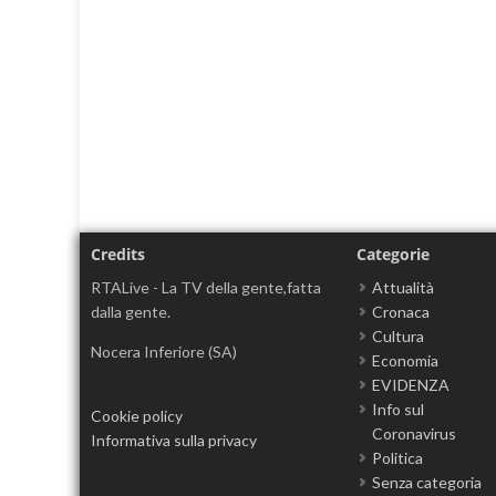
Credits
Categorie
RTALive - La TV della gente,fatta
Attualità
dalla gente.
Cronaca
Cultura
Nocera Inferiore (SA)
Economia
EVIDENZA
Info sul
Cookie policy
Coronavirus
Informativa sulla privacy
Politica
Senza categoria