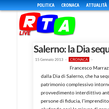
POLITICA
CRONACA
ATTUALITÀ
Salerno: la Dia seq
15 Gennaio 2013
-
CRONACA
-
Francesco Marrazz
dalla Dia di Salerno, che ha seq
patrimonio complessivo intorno
provvedimento interdittivo anti
persone di fiducia, l’imprendito