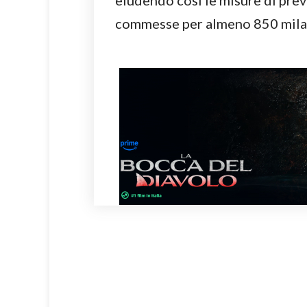
eludendo così le misure di pre
commesse per almeno 850 mila