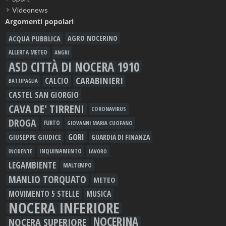
Videonews
Argomenti popolari
ACQUA PUBBLICA
AGRO NOCERINO
ALLERTA METEO
ANGRI
ASD CITTÀ DI NOCERA 1910
CARABINIERI
CALCIO
BATTIPAGLIA
CASTEL SAN GIORGIO
CAVA DE' TIRRENI
CORONAVIRUS
DROGA
FURTO
GIOVANNI MARIA CUOFANO
GORI
GIUSEPPE GIUDICE
GUARDIA DI FINANZA
INQUINAMENTO
LAVORO
INCIDENTE
LEGAMBIENTE
MALTEMPO
MANLIO TORQUATO
METEO
MOVIMENTO 5 STELLE
MUSICA
NOCERA INFERIORE
NOCERINA
NOCERA SUPERIORE