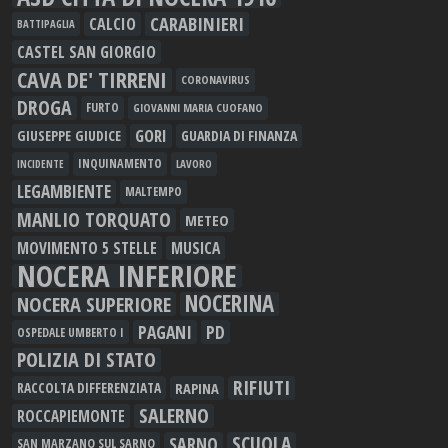
CARABINIERI
CALCIO
BATTIPAGLIA
CASTEL SAN GIORGIO
CAVA DE' TIRRENI
CORONAVIRUS
DROGA
FURTO
GIOVANNI MARIA CUOFANO
GORI
GIUSEPPE GIUDICE
GUARDIA DI FINANZA
INQUINAMENTO
LAVORO
INCIDENTE
LEGAMBIENTE
MALTEMPO
MANLIO TORQUATO
METEO
MOVIMENTO 5 STELLE
MUSICA
NOCERA INFERIORE
NOCERINA
NOCERA SUPERIORE
PAGANI
PD
OSPEDALE UMBERTO I
POLIZIA DI STATO
RIFIUTI
RAPINA
RACCOLTA DIFFERENZIATA
SALERNO
ROCCAPIEMONTE
SCUOLA
SARNO
SAN MARZANO SUL SARNO