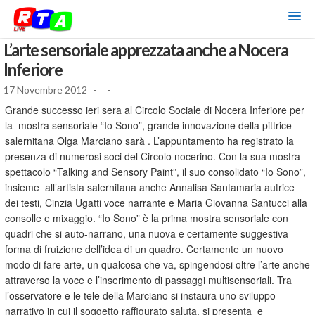
L’arte sensoriale apprezzata anche a Nocera
Inferiore
17 Novembre 2012
-
-
Grande successo ieri sera al Circolo Sociale di Nocera Inferiore per
la mostra sensoriale “Io Sono”, grande innovazione della pittrice
salernitana Olga Marciano sarà . L’appuntamento ha registrato la
presenza di numerosi soci del Circolo nocerino. Con la sua mostra-
spettacolo “Talking and Sensory Paint”, il suo consolidato “Io Sono”,
insieme all’artista salernitana anche Annalisa Santamaria autrice
dei testi, Cinzia Ugatti voce narrante e Maria Giovanna Santucci alla
consolle e mixaggio. “Io Sono” è la prima mostra sensoriale con
quadri che si auto-narrano, una nuova e certamente suggestiva
forma di fruizione dell’idea di un quadro. Certamente un nuovo
modo di fare arte, un qualcosa che va, spingendosi oltre l’arte anche
attraverso la voce e l’inserimento di passaggi multisensoriali. Tra
l’osservatore e le tele della Marciano si instaura uno sviluppo
narrativo in cui il soggetto raffigurato saluta, si presenta e