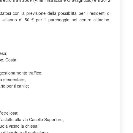
i euro fra il 2009 (Amministrazione Gravagnuolo) e il 2012
tatosi con la previsione della possibilità per i residenti di
m
all’anno di 50 € per il parcheggio nel centro cittadino,
esa;
oc. Costa;
estionamento traffico;
la elementare;
io per il canile;
Petrellosa;
asfalto alla via Caselle Superiore;
uola vicino la chiesa;
 di barriera di protezione;