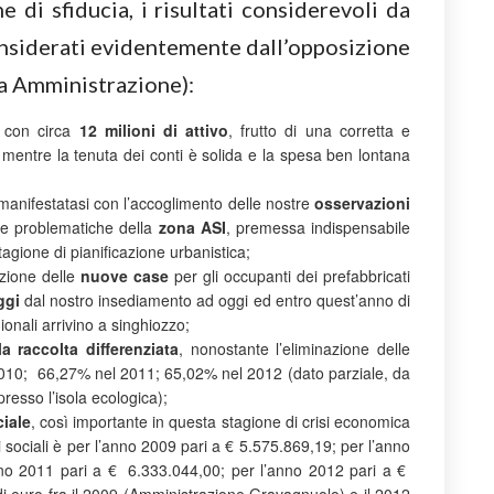
e di sfiducia, i risultati considerevoli da
considerati evidentemente dall’opposizione
ra Amministrazione):
 con circa
12 milioni di attivo
, frutto di una corretta e
 mentre la tenuta dei conti è solida e la spesa ben lontana
anifestatasi con l’accoglimento delle nostre
osservazioni
le problematiche della
zona ASI
, premessa indispensabile
tagione di pianificazione urbanistica;
uzione delle
nuove case
per gli occupanti dei prefabbricati
ggi
dal nostro insediamento ad oggi ed entro quest’anno di
onali arrivino a singhiozzo;
la raccolta differenziata
, nonostante l’eliminazione delle
010; 66,27% nel 2011; 65,02% nel 2012 (dato parziale, da
resso l’isola ecologica);
ciale
, così importante in questa stagione di crisi economica
i sociali è per l’anno 2009 pari a € 5.575.869,19; per l’anno
no 2011 pari a € 6.333.044,00; per l’anno 2012 pari a €