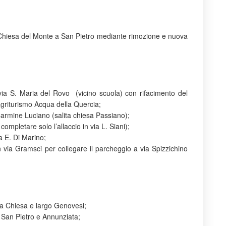
a Chiesa del Monte a San Pietro mediante rimozione e nuova
via S. Maria del Rovo (vicino scuola) con rifacimento del
l’agriturismo Acqua della Quercia;
Carmine Luciano (salita chiesa Passiano);
mpletare solo l’allaccio in via L. Siani);
a E. Di Marino;
 via Gramsci per collegare il parcheggio a via Spizzichino
;
la Chiesa e largo Genovesi;
 San Pietro e Annunziata;