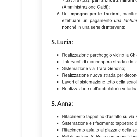
7.397.487,22),
pari a circa 2 milioni
d
(Amministrazione Galdi);
Un
impegno per le frazioni
, manifes
effettuare un pagamento
una tantu
nonché in una serie di interventi:
S. Lucia:
Realizzazione parcheggio vicino la Chi
Interventi di manodopera stradale in l
Sistemazione via Trara Genoino;
Realizzazione nuova strada per decong
Lavori di sistemazione tetto della scuo
Realizzazione dell’ambulatorio veterinar
S. Anna:
Rifacimento tappetino d’asfalto su via 
Sistemazione e rifacimento tappetino d’
Rifacimento asfalto al piazzale della sc
Pulizia vallone S. Rosa con apposizione