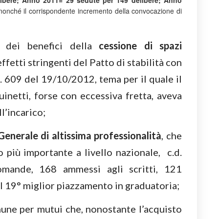
ibere; Anno 2011= 29 sedute per 149 delibere; Anno
 nonché il corrispondente incremento della convocazione di
 dei benefici della
cessione di spazi
effetti stringenti del Patto di stabilità con
. 609 del 19/10/2012, tema per il quale il
netti, forse con eccessiva fretta, aveva
l’incarico;
Generale di altissima professionalità
, che
o più importante a livello nazionale, c.d.
mande, 168 ammessi agli scritti, 121
il 19° miglior piazzamento in graduatoria;
ne per mutui che, nonostante l’acquisto