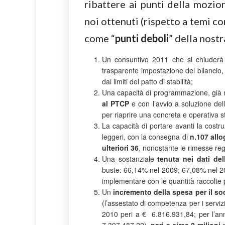
ribattere ai punti della mozion
noi ottenuti (rispetto a temi 
come “
punti deboli
” della nost
Un consuntivo 2011 che si chiuderà
trasparente impostazione del bilancio,
dai limiti del patto di stabilità;
Una capacità di programmazione, già m
al PTCP
e con l’avvio a soluzione del
per riaprire una concreta e operativa s
La capacità di portare avanti la costr
leggeri, con la consegna di
n.107 allo
ulteriori 36
, nonostante le rimesse regi
Una sostanziale
tenuta nei dati del
buste: 66,14% nel 2009; 67,08% nel 2
implementare con le quantità raccolte p
Un
incremento della spesa per il so
(l’assestato di competenza per i serviz
2010 peri a € 6.816.931,84; per l’an