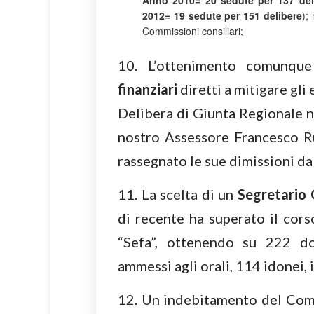
Anno 2010= 20 sedute per 137 del
2012= 19 sedute per 151 delibere
);
Commissioni consiliari;
10. L’ottenimento comunque
finanziari
diretti a mitigare gli 
Delibera di Giunta Regionale n
nostro Assessore Francesco Rui
rassegnato le sue dimissioni dal
11. La scelta di un
Segretario 
di recente ha superato il cors
“Sefa”, ottenendo su 222 do
ammessi agli orali, 114 idonei, 
12. Un indebitamento del Comu