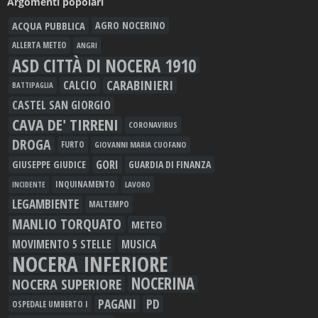
Argomenti popolari
ACQUA PUBBLICA
AGRO NOCERINO
ALLERTA METEO
ANGRI
ASD CITTÀ DI NOCERA 1910
CARABINIERI
CALCIO
BATTIPAGLIA
CASTEL SAN GIORGIO
CAVA DE' TIRRENI
CORONAVIRUS
DROGA
FURTO
GIOVANNI MARIA CUOFANO
GORI
GIUSEPPE GIUDICE
GUARDIA DI FINANZA
INQUINAMENTO
LAVORO
INCIDENTE
LEGAMBIENTE
MALTEMPO
MANLIO TORQUATO
METEO
MOVIMENTO 5 STELLE
MUSICA
NOCERA INFERIORE
NOCERINA
NOCERA SUPERIORE
PAGANI
PD
OSPEDALE UMBERTO I