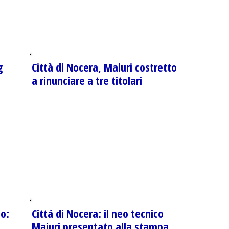
g
Città di Nocera, Maiuri costretto
a
a rinunciare a tre titolari
co:
Cittá di Nocera: il neo tecnico
Maiuri presentato alla stampa