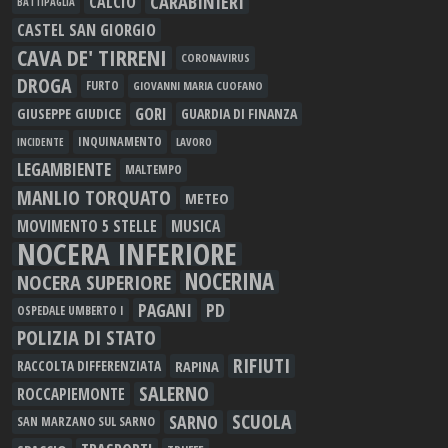
CARABINIERI
CALCIO
BATTIPAGLIA
CASTEL SAN GIORGIO
CAVA DE' TIRRENI
CORONAVIRUS
DROGA
FURTO
GIOVANNI MARIA CUOFANO
GORI
GIUSEPPE GIUDICE
GUARDIA DI FINANZA
INQUINAMENTO
LAVORO
INCIDENTE
LEGAMBIENTE
MALTEMPO
MANLIO TORQUATO
METEO
MOVIMENTO 5 STELLE
MUSICA
NOCERA INFERIORE
NOCERINA
NOCERA SUPERIORE
PAGANI
PD
OSPEDALE UMBERTO I
POLIZIA DI STATO
RIFIUTI
RAPINA
RACCOLTA DIFFERENZIATA
SALERNO
ROCCAPIEMONTE
SCUOLA
SARNO
SAN MARZANO SUL SARNO