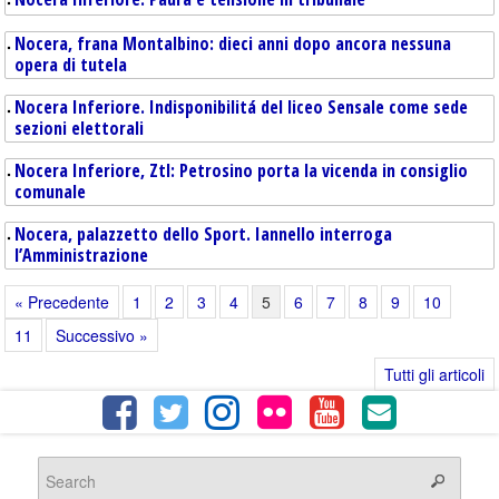
Nocera, frana Montalbino: dieci anni dopo ancora nessuna
opera di tutela
Nocera Inferiore. Indisponibilitá del liceo Sensale come sede
sezioni elettorali
Nocera Inferiore, Ztl: Petrosino porta la vicenda in consiglio
comunale
Nocera, palazzetto dello Sport. Iannello interroga
l’Amministrazione
« Precedente
1
2
3
4
5
6
7
8
9
10
ZTL, È SCONTRO
11
Successivo »
Tutti gli articoli