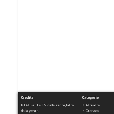
Credits
Categorie
RTALive - La TV della gente,fatta
Attualità
dalla gente.
Cronaca