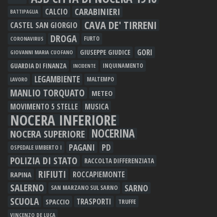
CARABINIERI
CALCIO
BATTIPAGLIA
CAVA DE' TIRRENI
CASTEL SAN GIORGIO
DROGA
FURTO
CORONAVIRUS
GORI
GIUSEPPE GIUDICE
GIOVANNI MARIA CUOFANO
GUARDIA DI FINANZA
INQUINAMENTO
INCIDENTE
LEGAMBIENTE
MALTEMPO
LAVORO
MANLIO TORQUATO
METEO
MOVIMENTO 5 STELLE
MUSICA
NOCERA INFERIORE
NOCERINA
NOCERA SUPERIORE
PAGANI
PD
OSPEDALE UMBERTO I
POLIZIA DI STATO
RACCOLTA DIFFERENZIATA
RIFIUTI
RAPINA
ROCCAPIEMONTE
SALERNO
SARNO
SAN MARZANO SUL SARNO
SCUOLA
TRASPORTI
SPACCIO
TRUFFE
VINCENZO DE LUCA