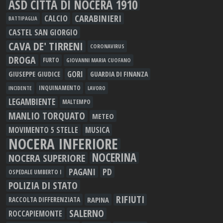
ASD CITTÀ DI NOCERA 1910
CARABINIERI
CALCIO
BATTIPAGLIA
CASTEL SAN GIORGIO
CAVA DE' TIRRENI
CORONAVIRUS
DROGA
FURTO
GIOVANNI MARIA CUOFANO
GORI
GIUSEPPE GIUDICE
GUARDIA DI FINANZA
INQUINAMENTO
LAVORO
INCIDENTE
LEGAMBIENTE
MALTEMPO
MANLIO TORQUATO
METEO
MOVIMENTO 5 STELLE
MUSICA
NOCERA INFERIORE
NOCERINA
NOCERA SUPERIORE
PAGANI
PD
OSPEDALE UMBERTO I
POLIZIA DI STATO
RIFIUTI
RAPINA
RACCOLTA DIFFERENZIATA
SALERNO
ROCCAPIEMONTE