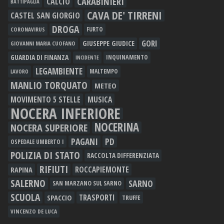
CARABINIERI
CALCIO
BATTIPAGLIA
CAVA DE' TIRRENI
CASTEL SAN GIORGIO
DROGA
FURTO
CORONAVIRUS
GORI
GIUSEPPE GIUDICE
GIOVANNI MARIA CUOFANO
GUARDIA DI FINANZA
INQUINAMENTO
INCIDENTE
LEGAMBIENTE
MALTEMPO
LAVORO
MANLIO TORQUATO
METEO
MOVIMENTO 5 STELLE
MUSICA
NOCERA INFERIORE
NOCERINA
NOCERA SUPERIORE
PAGANI
PD
OSPEDALE UMBERTO I
POLIZIA DI STATO
RACCOLTA DIFFERENZIATA
RIFIUTI
RAPINA
ROCCAPIEMONTE
SALERNO
SARNO
SAN MARZANO SUL SARNO
SCUOLA
TRASPORTI
SPACCIO
TRUFFE
VINCENZO DE LUCA