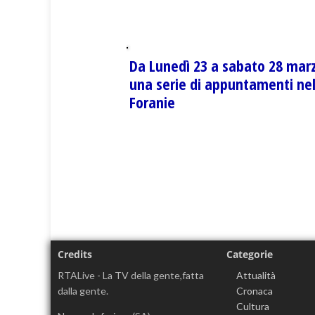
Da Lunedì 23 a sabato 28 mar
una serie di appuntamenti nel
Foranie
Credits
Categorie
RTALive - La TV della gente,fatta
Attualità
dalla gente.
Cronaca
Cultura