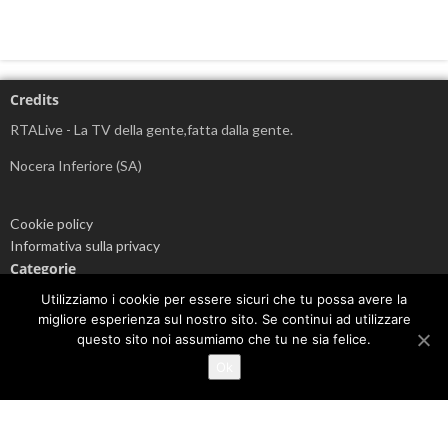
Credits
RTALive - La TV della gente,fatta dalla gente.
Nocera Inferiore (SA)
Cookie policy
Informativa sulla privacy
Categorie
Attualità
Utilizziamo i cookie per essere sicuri che tu possa avere la
migliore esperienza sul nostro sito. Se continui ad utilizzare
Cronaca
questo sito noi assumiamo che tu ne sia felice.
Cultura
Economia
Ok
EVIDENZA
Info sul Coronavirus
Politica