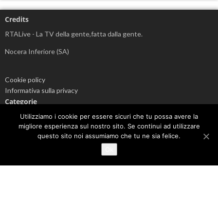
Credits
RTALive - La TV della gente,fatta dalla gente.
Nocera Inferiore (SA)
Cookie policy
Informativa sulla privacy
Categorie
Attualità
Utilizziamo i cookie per essere sicuri che tu possa avere la
migliore esperienza sul nostro sito. Se continui ad utilizzare
Cronaca
questo sito noi assumiamo che tu ne sia felice.
Cultura
Economia
Ok
EVIDENZA
Info sul Coronavirus
Politica
Senza categoria
Sport
Videonews