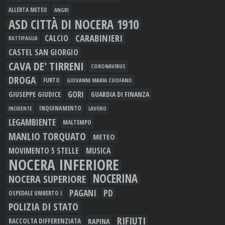
ALLERTA METEO
ANGRI
ASD CITTÀ DI NOCERA 1910
CARABINIERI
CALCIO
BATTIPAGLIA
CASTEL SAN GIORGIO
CAVA DE' TIRRENI
CORONAVIRUS
DROGA
FURTO
GIOVANNI MARIA CUOFANO
GORI
GIUSEPPE GIUDICE
GUARDIA DI FINANZA
INQUINAMENTO
LAVORO
INCIDENTE
LEGAMBIENTE
MALTEMPO
MANLIO TORQUATO
METEO
MOVIMENTO 5 STELLE
MUSICA
NOCERA INFERIORE
NOCERINA
NOCERA SUPERIORE
PAGANI
PD
OSPEDALE UMBERTO I
POLIZIA DI STATO
RIFIUTI
RAPINA
RACCOLTA DIFFERENZIATA