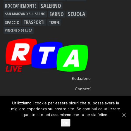
SALERNO
ROCCAPIEMONTE
SCUOLA
SARNO
SAN MARZANO SUL SARNO
TRASPORTI
SPACCIO
TRUFFE
VINCENZO DE LUCA
Redazione
Contatti
Utilizziamo i cookie per essere sicuri che tu possa avere la
migliore esperienza sul nostro sito. Se continui ad utilizzare
questo sito noi assumiamo che tu ne sia felice.
© 2012 - 2026
RTALive
- Testata Giornalistica Registrata presso Tribunale di
Ok
Nocera Inferiore n.913/12 - TUTTI I DIRITTI RISERVATI