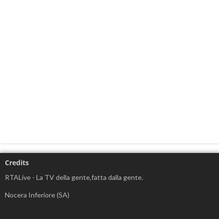
Credits
RTALive - La TV della gente,fatta dalla gente.
Nocera Inferiore (SA)