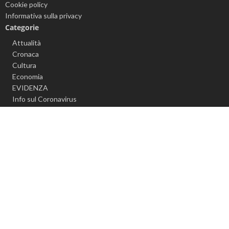
Cookie policy
Informativa sulla privacy
Categorie
Attualità
Cronaca
Cultura
Economia
EVIDENZA
Info sul Coronavirus
Politica
Senza categoria
Sport
Videonews
Argomenti popolari
ACQUA PUBBLICA
AGRO NOCERINO
ALLERTA METEO
ANGRI
ASD CITTÀ DI NOCERA 1910
CARABINIERI
CALCIO
BATTIPAGLIA