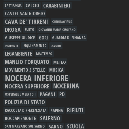
CARABINIERI
CALCIO
BATTIPAGLIA
CASTEL SAN GIORGIO
CAVA DE' TIRRENI
CORONAVIRUS
DROGA
FURTO
GIOVANNI MARIA CUOFANO
GORI
GIUSEPPE GIUDICE
GUARDIA DI FINANZA
INQUINAMENTO
LAVORO
INCIDENTE
LEGAMBIENTE
MALTEMPO
MANLIO TORQUATO
METEO
MOVIMENTO 5 STELLE
MUSICA
NOCERA INFERIORE
NOCERINA
NOCERA SUPERIORE
PAGANI
PD
OSPEDALE UMBERTO I
POLIZIA DI STATO
RIFIUTI
RAPINA
RACCOLTA DIFFERENZIATA
SALERNO
ROCCAPIEMONTE
SCUOLA
SARNO
SAN MARZANO SUL SARNO