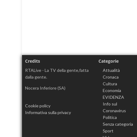
Credits
Categorie
RTALive - La TV della gente,fatta
Attualità
dalla gente.
Cronaca
Cultura
Nocera Inferiore (SA)
Economia
EVIDENZA
Info sul
Cookie policy
Coronavirus
Informativa sulla privacy
Politica
Senza categoria
Sport