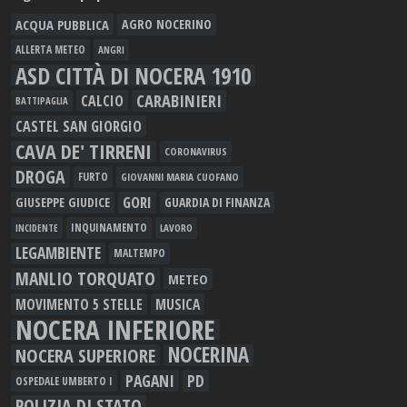
ACQUA PUBBLICA
AGRO NOCERINO
ALLERTA METEO
ANGRI
ASD CITTÀ DI NOCERA 1910
CARABINIERI
CALCIO
BATTIPAGLIA
CASTEL SAN GIORGIO
CAVA DE' TIRRENI
CORONAVIRUS
DROGA
FURTO
GIOVANNI MARIA CUOFANO
GORI
GIUSEPPE GIUDICE
GUARDIA DI FINANZA
INQUINAMENTO
LAVORO
INCIDENTE
LEGAMBIENTE
MALTEMPO
MANLIO TORQUATO
METEO
MOVIMENTO 5 STELLE
MUSICA
NOCERA INFERIORE
NOCERINA
NOCERA SUPERIORE
PAGANI
PD
OSPEDALE UMBERTO I
POLIZIA DI STATO