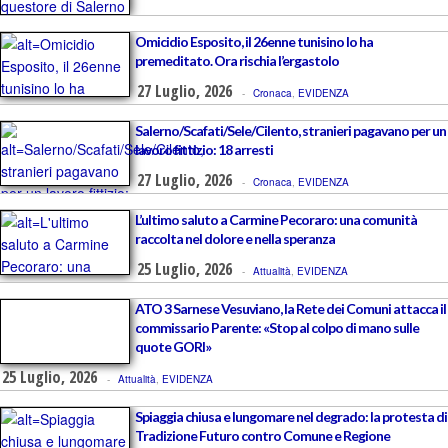
Omicidio Esposito, il 26enne tunisino lo ha
premeditato. Ora rischia l’ergastolo
27 Luglio, 2026
-
Cronaca
,
EVIDENZA
Salerno/Scafati/Sele/Cilento, stranieri pagavano per un
lavoro fittizio: 18 arresti
27 Luglio, 2026
-
Cronaca
,
EVIDENZA
L’ultimo saluto a Carmine Pecoraro: una comunità
raccolta nel dolore e nella speranza
25 Luglio, 2026
-
Attualità
,
EVIDENZA
ATO 3 Sarnese Vesuviano, la Rete dei Comuni attacca il
commissario Parente: «Stop al colpo di mano sulle
quote GORI»
25 Luglio, 2026
-
Attualità
,
EVIDENZA
Spiaggia chiusa e lungomare nel degrado: la protesta di
Tradizione Futuro contro Comune e Regione