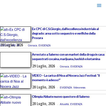
Ex CPC di C.S.Giorgio, dall’eccellenza industriale al
degrado: area sotto sequestro e verifiche della
Procura
29 Luglio, 2026
-
Cronaca
,
EVIDENZA
Arrestato a Salerno con un market della droga in casa:
sequestrati cocaina, marijuana, hashish e ketamina
29 Luglio, 2026
-
Cronaca
,
EVIDENZA
VIDEO – La carica di Noa al Nocera Jazz Festival: “il
momento è adesso!”
28 Luglio, 2026
-
EVIDENZA
,
Videonews
Olimpia Abbate nuovo questore di Salerno
28 Luglio, 2026
-
Attualità
,
EVIDENZA