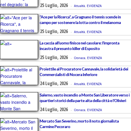
25 Luglio, 2026
-
Attualità
,
EVIDENZA
“Ace per la Ricerca”, a Gragnano il tennis scende in
campo per sostenere la lotta contro il melanoma
25 Luglio, 2026
-
Attualità
,
EVIDENZA
La caccia all’uomo finisce nel casolare: l’impronta
incastra il presunto killer di Esposito
25 Luglio, 2026
-
Cronaca
,
EVIDENZA
Proiettile al Procuratore Cannavale, la solidarietà dei
Commercialisti di Nocera Inferiore
24 Luglio, 2026
-
Attualità
,
EVIDENZA
Salerno, vasto incendio a Monte San Liberatore verso i
quartieri storici della parte alta della città e l’Olivieri
24 Luglio, 2026
-
Cronaca
,
EVIDENZA
Mercato San Severino, morto il noto giornalista
Carmine Pecoraro