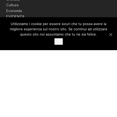
Cultura
Economia
EVIDENZA
Info sul Coronavirus
Utilizziamo i cookie per essere sicuri che tu possa avere la
Politica
migliore esperienza sul nostro sito. Se continui ad utilizzare
Senza categoria
questo sito noi assumiamo che tu ne sia felice.
Sport
Ok
Videonews
Argomenti popolari
ACQUA PUBBLICA
AGRO NOCERINO
ALLERTA METEO
ANGRI
ASD CITTÀ DI NOCERA 1910
CARABINIERI
CALCIO
BATTIPAGLIA
CASTEL SAN GIORGIO
CAVA DE' TIRRENI
CORONAVIRUS
DROGA
FURTO
GIOVANNI MARIA CUOFANO
GORI
GIUSEPPE GIUDICE
GUARDIA DI FINANZA