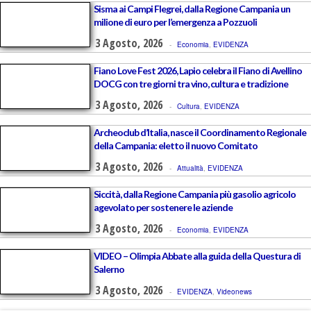
Sisma ai Campi Flegrei, dalla Regione Campania un
milione di euro per l’emergenza a Pozzuoli
3 Agosto, 2026
-
Economia
,
EVIDENZA
Fiano Love Fest 2026, Lapio celebra il Fiano di Avellino
DOCG con tre giorni tra vino, cultura e tradizione
3 Agosto, 2026
-
Cultura
,
EVIDENZA
Archeoclub d’Italia, nasce il Coordinamento Regionale
della Campania: eletto il nuovo Comitato
3 Agosto, 2026
-
Attualità
,
EVIDENZA
Siccità, dalla Regione Campania più gasolio agricolo
agevolato per sostenere le aziende
3 Agosto, 2026
-
Economia
,
EVIDENZA
VIDEO – Olimpia Abbate alla guida della Questura di
Salerno
3 Agosto, 2026
-
EVIDENZA
,
Videonews