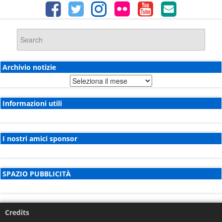
Archivio notizie
Archivio
notizie
Informazioni utili
I nostri amici sponsor
SPAZIO PUBBLICITÀ
Credits