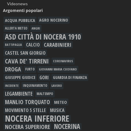
Videonews
Argomenti popolari
ACQUA PUBBLICA
AGRO NOCERINO
ALLERTA METEO
ANGRI
ASD CITTÀ DI NOCERA 1910
CARABINIERI
CALCIO
BATTIPAGLIA
CASTEL SAN GIORGIO
CAVA DE' TIRRENI
CORONAVIRUS
DROGA
FURTO
GIOVANNI MARIA CUOFANO
GORI
GIUSEPPE GIUDICE
GUARDIA DI FINANZA
INQUINAMENTO
LAVORO
INCIDENTE
LEGAMBIENTE
MALTEMPO
MANLIO TORQUATO
METEO
MOVIMENTO 5 STELLE
MUSICA
NOCERA INFERIORE
NOCERINA
NOCERA SUPERIORE