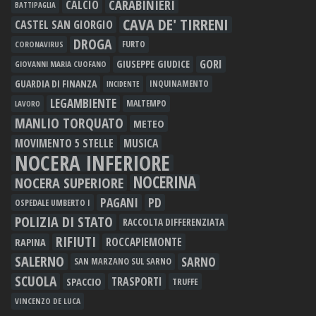
CARABINIERI
CALCIO
BATTIPAGLIA
CAVA DE' TIRRENI
CASTEL SAN GIORGIO
DROGA
FURTO
CORONAVIRUS
GORI
GIUSEPPE GIUDICE
GIOVANNI MARIA CUOFANO
GUARDIA DI FINANZA
INQUINAMENTO
INCIDENTE
LEGAMBIENTE
MALTEMPO
LAVORO
MANLIO TORQUATO
METEO
MOVIMENTO 5 STELLE
MUSICA
NOCERA INFERIORE
NOCERINA
NOCERA SUPERIORE
PAGANI
PD
OSPEDALE UMBERTO I
POLIZIA DI STATO
RACCOLTA DIFFERENZIATA
RIFIUTI
RAPINA
ROCCAPIEMONTE
SALERNO
SARNO
SAN MARZANO SUL SARNO
SCUOLA
TRASPORTI
SPACCIO
TRUFFE
VINCENZO DE LUCA