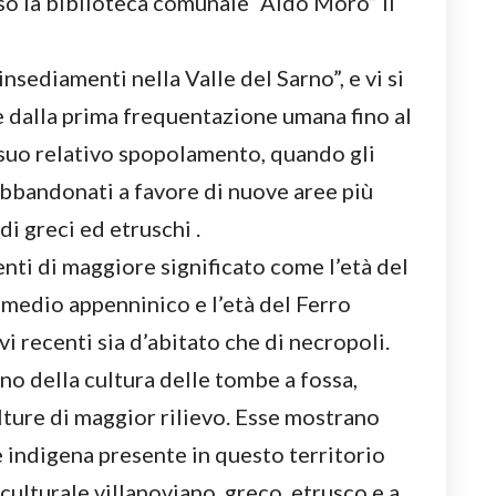
sso la biblioteca comunale “Aldo Moro” il
 insediamenti nella Valle del Sarno”, e vi si
le dalla prima frequentazione umana fino al
suo relativo spopolamento, quando gli
bbandonati a favore di nuove aree più
di greci ed etruschi .
nti di maggiore significato come l’età del
 medio appenninico e l’età del Ferro
avi recenti sia d’abitato che di necropoli.
no della cultura delle tombe a fossa,
ture di maggior rilievo. Esse mostrano
 indigena presente in questo territorio
ulturale villanoviano, greco, etrusco e a