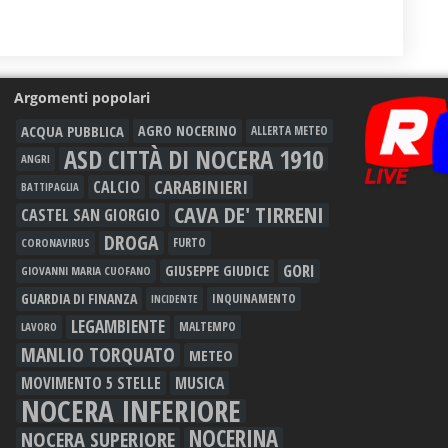
Argomenti popolari
ACQUA PUBBLICA
AGRO NOCERINO
ALLERTA METEO
ASD CITTÀ DI NOCERA 1910
ANGRI
CARABINIERI
CALCIO
BATTIPAGLIA
CAVA DE' TIRRENI
CASTEL SAN GIORGIO
DROGA
FURTO
CORONAVIRUS
GORI
GIUSEPPE GIUDICE
GIOVANNI MARIA CUOFANO
GUARDIA DI FINANZA
INQUINAMENTO
INCIDENTE
LEGAMBIENTE
MALTEMPO
LAVORO
MANLIO TORQUATO
METEO
MOVIMENTO 5 STELLE
MUSICA
NOCERA INFERIORE
NOCERINA
NOCERA SUPERIORE