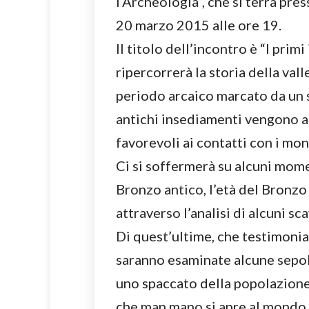
l’Archeologia”, che si terrà pre
20 marzo 2015 alle ore 19.
Il titolo dell’incontro è “I primi
ripercorrerà la storia della val
periodo arcaico marcato da un 
antichi insediamenti vengono a
favorevoli ai contatti con i mon
Ci si soffermerà su alcuni mome
Bronzo antico, l’età del Bronzo
attraverso l’analisi di alcuni sc
Di quest’ultime, che testimonia
saranno esaminate alcune sepol
uno spaccato della popolazione
che man mano si apre al mondo c