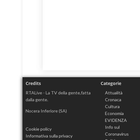
Credits
Categorie
RTALive - La TV della gente,fatta
Attualità
dalla gente.
Cronaca
Cultura
Nocera Inferiore (SA)
Economia
EVIDENZA
Info sul
Cookie policy
Coronavirus
Informativa sulla privacy