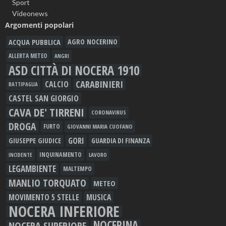
Sport
Videonews
Argomenti popolari
ACQUA PUBBLICA
AGRO NOCERINO
ALLERTA METEO
ANGRI
ASD CITTÀ DI NOCERA 1910
CARABINIERI
CALCIO
BATTIPAGLIA
CASTEL SAN GIORGIO
CAVA DE' TIRRENI
CORONAVIRUS
DROGA
FURTO
GIOVANNI MARIA CUOFANO
GORI
GIUSEPPE GIUDICE
GUARDIA DI FINANZA
INQUINAMENTO
LAVORO
INCIDENTE
LEGAMBIENTE
MALTEMPO
MANLIO TORQUATO
METEO
MOVIMENTO 5 STELLE
MUSICA
NOCERA INFERIORE
NOCERINA
NOCERA SUPERIORE