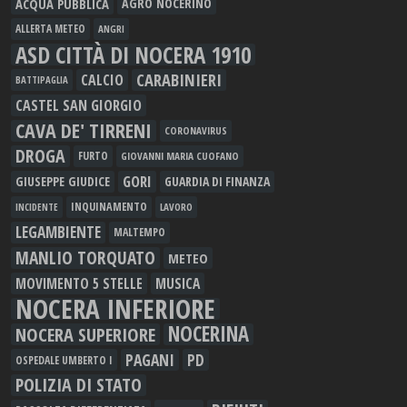
ACQUA PUBBLICA
AGRO NOCERINO
ALLERTA METEO
ANGRI
ASD CITTÀ DI NOCERA 1910
CARABINIERI
CALCIO
BATTIPAGLIA
CASTEL SAN GIORGIO
CAVA DE' TIRRENI
CORONAVIRUS
DROGA
FURTO
GIOVANNI MARIA CUOFANO
GORI
GIUSEPPE GIUDICE
GUARDIA DI FINANZA
INQUINAMENTO
LAVORO
INCIDENTE
LEGAMBIENTE
MALTEMPO
MANLIO TORQUATO
METEO
MOVIMENTO 5 STELLE
MUSICA
NOCERA INFERIORE
NOCERINA
NOCERA SUPERIORE
PAGANI
PD
OSPEDALE UMBERTO I
POLIZIA DI STATO