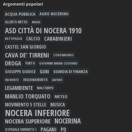
Argomenti popolari
ACQUA PUBBLICA
AGRO NOCERINO
ALLERTA METEO
ANGRI
ASD CITTÀ DI NOCERA 1910
CARABINIERI
CALCIO
BATTIPAGLIA
CASTEL SAN GIORGIO
CAVA DE' TIRRENI
CORONAVIRUS
DROGA
FURTO
GIOVANNI MARIA CUOFANO
GORI
GIUSEPPE GIUDICE
GUARDIA DI FINANZA
INQUINAMENTO
LAVORO
INCIDENTE
LEGAMBIENTE
MALTEMPO
MANLIO TORQUATO
METEO
MOVIMENTO 5 STELLE
MUSICA
NOCERA INFERIORE
NOCERINA
NOCERA SUPERIORE
PAGANI
PD
OSPEDALE UMBERTO I