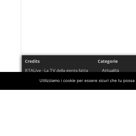
Credits
Categorie
RTALive - La TV della gente,fatta
Attualità
dalla gente.
Cronaca
Utilizziamo i cookie per essere sicuri che tu possa 
Cultura
Nocera Inferiore (SA)
Economia
EVIDENZA
Info sul
Cookie policy
Coronavirus
Informativa sulla privacy
Politica
Senza categoria
Sport