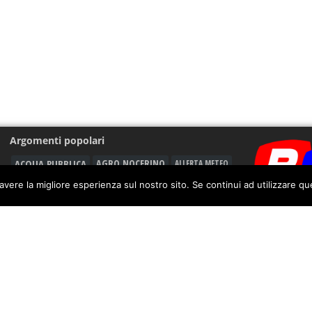
Argomenti popolari
ACQUA PUBBLICA
AGRO NOCERINO
ALLERTA METEO
ASD CITTÀ DI NOCERA 1910
ANGRI
avere la migliore esperienza sul nostro sito. Se continui ad utilizzare q
CARABINIERI
CALCIO
BATTIPAGLIA
CAVA DE' TIRRENI
CASTEL SAN GIORGIO
DROGA
FURTO
CORONAVIRUS
GORI
GIUSEPPE GIUDICE
GIOVANNI MARIA CUOFANO
GUARDIA DI FINANZA
INQUINAMENTO
INCIDENTE
LEGAMBIENTE
MALTEMPO
LAVORO