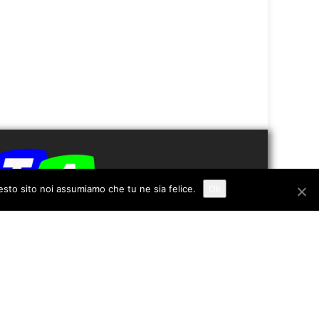
uesto sito noi assumiamo che tu ne sia felice.
Ok
Redazione
Contatti