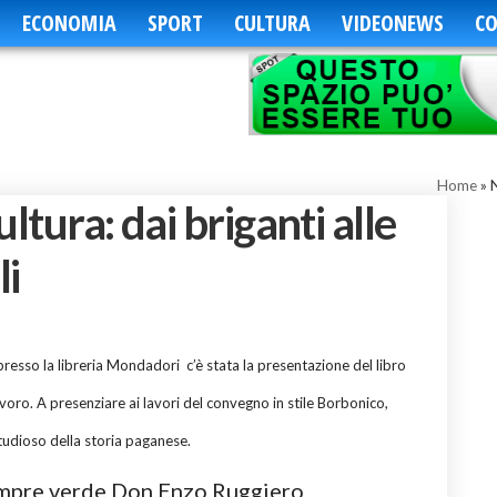
ECONOMIA
SPORT
CULTURA
VIDEONEWS
CO
Home
»
N
ltura: dai briganti alle
li
0 presso la libreria Mondadori c’è stata la presentazione del libro
avoro. A presenziare ai lavori del convegno in stile Borbonico,
studioso della storia paganese.
l sempre verde Don Enzo Ruggiero