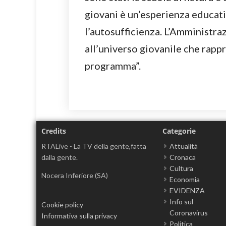
giovani è un’esperienza educativ
l’autosufficienza. L’Amministr
all’universo giovanile che rapp
programma”.
Credits
Categorie
RTALive - La TV della gente,fatta
Attualità
dalla gente.
Cronaca
Cultura
Nocera Inferiore (SA)
Economia
EVIDENZA
Info sul
Cookie policy
Coronavirus
Informativa sulla privacy
Politica