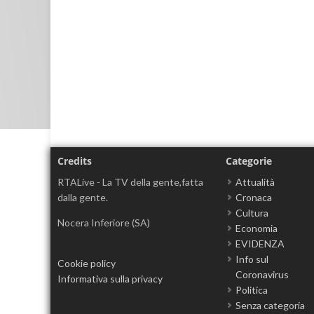
Credits
Categorie
RTALive - La TV della gente,fatta
Attualità
dalla gente.
Cronaca
Cultura
Nocera Inferiore (SA)
Economia
EVIDENZA
Info sul
Cookie policy
Coronavirus
Informativa sulla privacy
Politica
Senza categoria