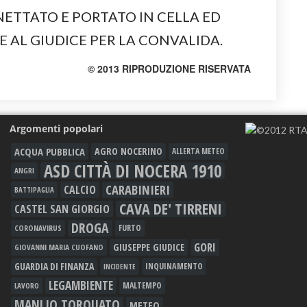
NETTATO E PORTATO IN CELLA ED
E AL GIUDICE PER LA CONVALIDA.
© 2013 RIPRODUZIONE RISERVATA
Argomenti popolari
ACQUA PUBBLICA
AGRO NOCERINO
ALLERTA METEO
ASD CITTÀ DI NOCERA 1910
ANGRI
CARABINIERI
CALCIO
BATTIPAGLIA
CAVA DE' TIRRENI
CASTEL SAN GIORGIO
DROGA
FURTO
CORONAVIRUS
GORI
GIUSEPPE GIUDICE
GIOVANNI MARIA CUOFANO
GUARDIA DI FINANZA
INQUINAMENTO
INCIDENTE
LEGAMBIENTE
MALTEMPO
LAVORO
MANLIO TORQUATO
METEO