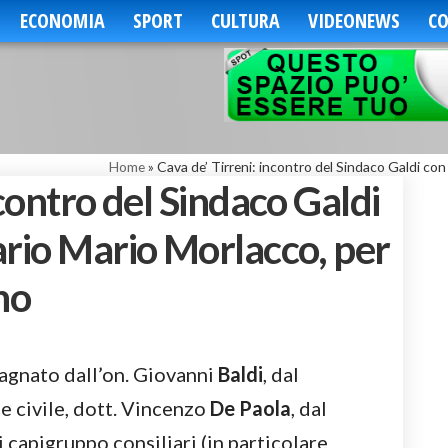
ECONOMIA
SPORT
CULTURA
VIDEONEWS
CO
Home
»
Cava de’ Tirreni: incontro del Sindaco Galdi con
ncontro del Sindaco Galdi
ario Mario Morlacco, per
no
agnato dall’on. Giovanni
Baldi
, dal
e civile, dott. Vincenzo
De Paola
, dal
ni capigruppo consiliari (in particolare