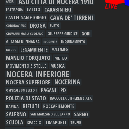
ASD CITTÀ DI NOCERA 1910
ANGRI
CARABINIERI
CALCIO
BATTIPAGLIA
CAVA DE' TIRRENI
CASTEL SAN GIORGIO
DROGA
FURTO
CORONAVIRUS
GORI
GIUSEPPE GIUDICE
GIOVANNI MARIA CUOFANO
GUARDIA DI FINANZA
INQUINAMENTO
INCIDENTE
LEGAMBIENTE
MALTEMPO
LAVORO
MANLIO TORQUATO
METEO
MOVIMENTO 5 STELLE
MUSICA
NOCERA INFERIORE
NOCERINA
NOCERA SUPERIORE
PAGANI
PD
OSPEDALE UMBERTO I
POLIZIA DI STATO
RACCOLTA DIFFERENZIATA
RIFIUTI
RAPINA
ROCCAPIEMONTE
SALERNO
SARNO
SAN MARZANO SUL SARNO
SCUOLA
TRASPORTI
SPACCIO
TRUFFE