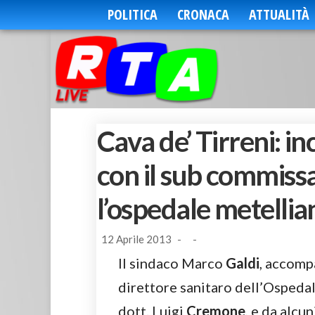
POLITICA
CRONACA
ATTUALITÀ
Cava de’ Tirreni: i
con il sub commiss
l’ospedale metellia
12 Aprile 2013
-
-
Il sindaco Marco
Galdi
, accomp
direttore sanitaro dell’Ospedal
dott. Luigi
Cremone
, e da alcu