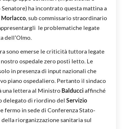
 Senatore) ha incontrato questa mattina a
o
Morlacco
, sub commissario straordinario
rappresentargli le problematiche legate
ta dell’Olmo.
ra sono emerse le criticità tuttora legate
 nostro ospedale zero posti letto. Le
solo in presenza di input nazionali che
uovo piano ospedaliero. Pertanto il sindaco
à una lettera al Ministro
Balducci
affinché
o delegato di riordino del
Servizio
e fermo in sede di Conferenza Stato-
 della riorganizzazione sanitaria sul