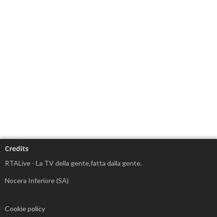
Credits
RTALive - La TV della gente,fatta dalla gente.
Nocera Inferiore (SA)
Cookie policy