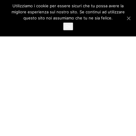
CAVA DE' TIRRENI
CORONAVIRUS
Utilizziamo i cookie per essere sicuri che tu possa avere la
DROGA
FURTO
GIOVANNI MARIA CUOFANO
migliore esperienza sul nostro sito. Se continui ad utilizzare
GORI
GIUSEPPE GIUDICE
GUARDIA DI FINANZA
questo sito noi assumiamo che tu ne sia felice.
INQUINAMENTO
Ok
LAVORO
INCIDENTE
LEGAMBIENTE
MALTEMPO
MANLIO TORQUATO
METEO
MOVIMENTO 5 STELLE
MUSICA
NOCERA INFERIORE
NOCERINA
NOCERA SUPERIORE
PAGANI
PD
OSPEDALE UMBERTO I
POLIZIA DI STATO
RIFIUTI
RAPINA
RACCOLTA DIFFERENZIATA
SALERNO
ROCCAPIEMONTE
SCUOLA
SARNO
SAN MARZANO SUL SARNO
TRASPORTI
SPACCIO
TRUFFE
VINCENZO DE LUCA